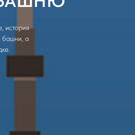
ЕБАШНЮ
, история
 башни, а
дке.