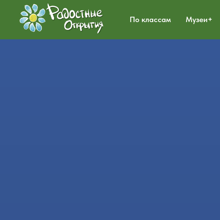
По классам
Музеи+