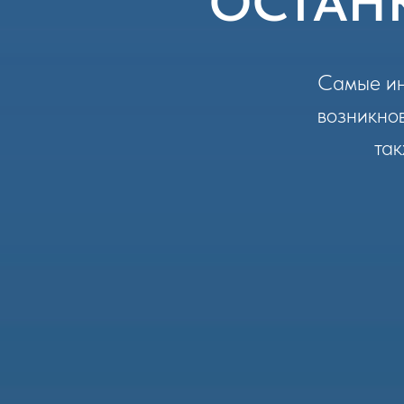
ОСТАН
Cамые ин
возникнов
так