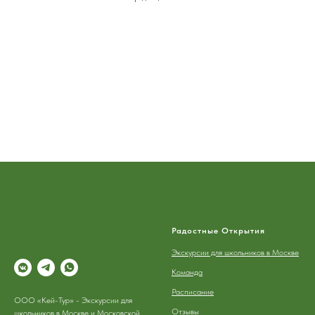
Радостные Открытия
Экскурсии для школьников в Москве
Команда
Расписание
ООО «Кей-Тур» - Экскурсии для
Отзывы
школьников в Москве и Московской