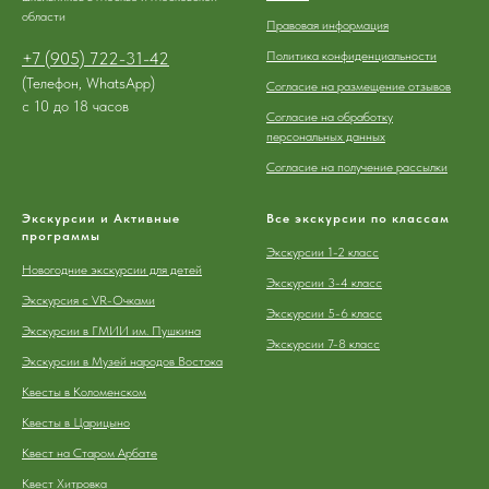
области
Правовая информация
+7 (905) 722-31-42
Политика конфиденциальности
(Телефон, WhatsApp)
Согласие на размещение отзывов
с 10 до 18 часов
Согласие на обработку
персональных данных
Согласие на получение рассылки
Экскурсии и Активные
Все экскурсии по классам
программы
Экскурсии 1-2 класс
Новогодние экскурсии для детей
Экскурсии 3-4 класс
Экскурсия с VR-Очками
Экскурсии 5-6 класс
Экскурсии в ГМИИ им. Пушкина
Экскурсии 7-8 класс
Экскурсии в Музей народов Востока
Квесты в Коломенском
Квесты в Царицыно
Квест на Старом Арбате
Квест Хитровка